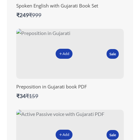
Spoken English with Gujarati Book Set
Compare
₹249
₹999
to
Add
Sale
Preposition in Gujarati book PDF
Compare
₹34
₹159
to
Add
Sale