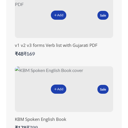
Add
Sale
v1 v2 v3 forms Verb list with Gujarati PDF
Compare
₹48
₹169
to
Add
Sale
KBM Spoken English Book
Compare
₹178
₹799