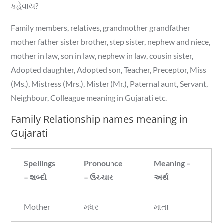
કહેવાય?
Family members, relatives, grandmother grandfather
mother father sister brother, step sister, nephew and niece,
mother in law, son in law, nephew in law, cousin sister,
Adopted daughter, Adopted son, Teacher, Preceptor, Miss
(Ms.), Mistress (Mrs.), Mister (Mr.), Paternal aunt, Servant,
Neighbour, Colleague meaning in Gujarati etc.
Family Relationship names meaning in
Gujarati
Spellings
Pronounce
Meaning –
– શબ્દો
– ઉચ્ચાર
અર્થ
Mother
મધર
માતા