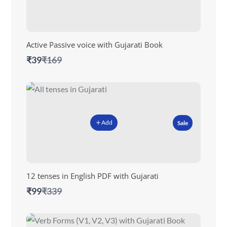
Active Passive voice with Gujarati Book
Compare
₹39
₹169
to
Add
Sale
12 tenses in English PDF with Gujarati
Compare
₹99
₹339
to