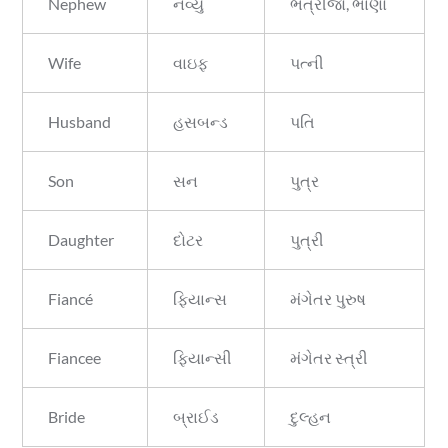
Nephew
નેવ્યુ
ભત્રીજો, ભાણો
Wife
વાઇફ
પત્ની
Husband
હસબન્ડ
પતિ
Son
સન
પુત્ર
Daughter
દોટર
પુત્રી
Fiancé
ફિયાન્સ
મંગેતર પુરુષ
Fiancee
ફિયાન્સી
મંગેતર સ્ત્રી
Bride
બ્રાઈડ
દુલ્હન