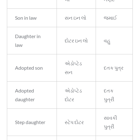
Son in law
સન ઇન લો
જમાઈ
Daughter in
દોટર ઇન લો
વહુ
law
એડોપ્ટેડ
Adopted son
દતક પુત્ર
સન
Adopted
એડોપ્ટેડ
દતક
daughter
દોટર
પુત્રી
સાવકી
Step daughter
સ્ટેપ દોટર
પુત્રી