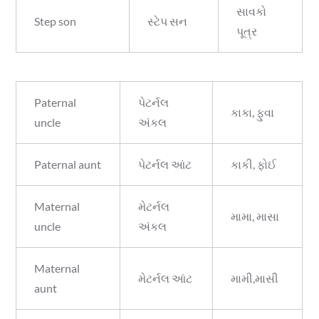
સાવકો
Step son
સ્ટેપ સન
પૂત્ર
Paternal
પેટર્નલ
કાકા, ફુવા
uncle
અંકલ
Paternal aunt
પેટર્નલ આંટ
કાકી, ફોઈ
Maternal
મેટર્નલ
મામા, માસા
uncle
અંકલ
Maternal
મેટર્નલ આંટ
મામી,માસી
aunt