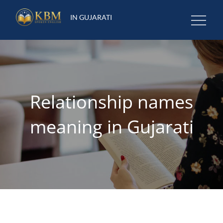
Skip
IN GUJARATI
to
content
Relationship names
meaning in Gujarati