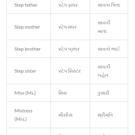
Step father
સ્ટેપ ફાધર
સાવકા પિતા
સાવકી
Step mother
સ્ટેપ મધર
માતા
Step brother
સ્ટેપ બ્રધર
સાવકો ભાઈ
સાવકી
Step sister
સ્ટેપ સિસ્ટર
બહેન
Miss (Ms.)
મિસ
કુમારી
Mistress
મીસીસ
શ્રીમતિ
(Mrs.)