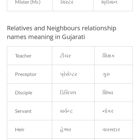
Mister (Mr.)
મિસ્ટર
શ્રીમાન
Relatives and Neighbours relationship
names meaning in Gujarati
Teacher
ટીચર
શિક્ષક
Preceptor
પ્રેસેપ્ટર
ગુરુ
Disciple
ડિસિપલ
શિષ્ય
Servant
સર્વન્ટ
નોકર
Heir
હેઅર
વારસદાર