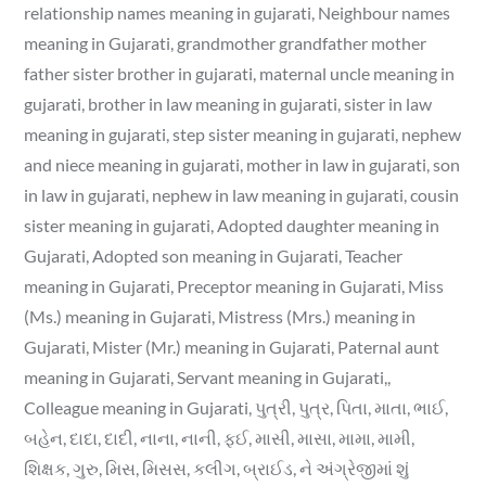
relationship names meaning in gujarati, Neighbour names
meaning in Gujarati, grandmother grandfather mother
father sister brother in gujarati, maternal uncle meaning in
gujarati, brother in law meaning in gujarati, sister in law
meaning in gujarati, step sister meaning in gujarati, nephew
and niece meaning in gujarati, mother in law in gujarati, son
in law in gujarati, nephew in law meaning in gujarati, cousin
sister meaning in gujarati, Adopted daughter meaning in
Gujarati, Adopted son meaning in Gujarati, Teacher
meaning in Gujarati, Preceptor meaning in Gujarati, Miss
(Ms.) meaning in Gujarati, Mistress (Mrs.) meaning in
Gujarati, Mister (Mr.) meaning in Gujarati, Paternal aunt
meaning in Gujarati, Servant meaning in Gujarati,,
Colleague meaning in Gujarati, પુત્રી, પુત્ર, પિતા, માતા, ભાઈ,
બહેન, દાદા, દાદી, નાના, નાની, ફઈ, માસી, માસા, મામા, મામી,
શિક્ષક, ગુરુ, મિસ, મિસસ, કલીગ, બ્રાઈડ, ને અંગ્રેજીમાં શું