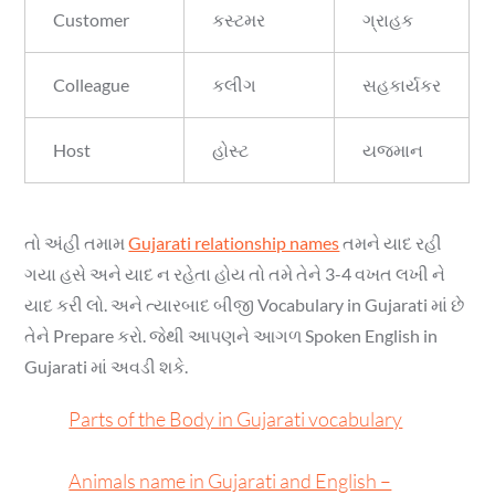
Customer
કસ્ટમર
ગ્રાહક
Colleague
કલીગ
સહકાર્યકર
Host
હોસ્ટ
યજમાન
તો અંહી તમામ
Gujarati relationship names
તમને યાદ રહી
ગયા હસે અને યાદ ન રહેતા હોય તો તમે તેને 3-4 વખત લખી ને
યાદ કરી લો. અને ત્યારબાદ બીજી Vocabulary in Gujarati માં છે
તેને Prepare કરો. જેથી આપણને આગળ Spoken English in
Gujarati માં અવડી શકે.
Parts of the Body in Gujarati vocabulary
Animals name in Gujarati and English –