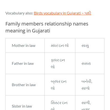
Vocabulary also:
Birds vocabulary in Gujarati – પક્ષી
Family members relationship names
meaning in Gujarati
Mother in law
મધર ઇન લો
સાસુ
ફાધર ઇન
Father in law
સસરા
લો
બ્રધર ઇન
બનેવી,
Brother in law
લો
સાળો
સિસ્ટર ઇન
સાળી,
Sister in law
લો
નણંદ