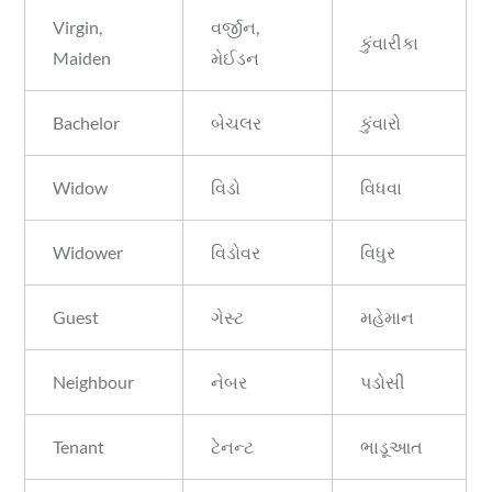
Virgin,
વર્જીન,
કુંવારીકા
Maiden
મેઈડન
Bachelor
બેચલર
કુંવારો
Widow
વિડો
વિધવા
Widower
વિડોવર
વિધુર
Guest
ગેસ્ટ
મહેમાન
Neighbour
નેબર
પડોસી
Tenant
ટેનન્ટ
ભાડૂઆત