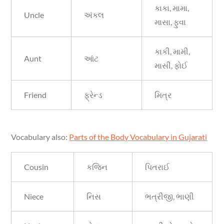
કાકા, મામા,
Uncle
અંકલ
માસા, ફુવા
કાકી, મામી,
Aunt
આંટ
માસી, ફોઈ
Friend
ફ્રેન્ડ
મિત્ર
Vocabulary also:
Parts of the Body Vocabulary in Gujarati
Cousin
કજિન
પિતરાઈ
Niece
નિસ
ભત્રીજી, ભાણી