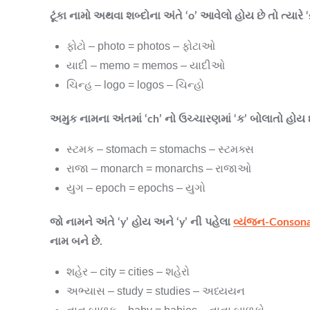
ટૂંકા નામો અથવા શબ્દોના અંતે ‘o’ આવેલો હોય છે તો ત્યારે
ફોટો – photo = photos – ફોટાઓ
યાદી – memo = memos – યાદીઓ
ચિન્હ – logo = logos – ચિન્હો
અમુક નામના અંતમાં ‘ch’ નો ઉચ્ચારણમાં ‘ક’ બોલાતો હોય છ
સ્ટમક – stomach = stomachs – સ્ટમક્સ
રાજા – monarch = monarchs – રાજાઓ
યુગ – epoch = epochs – યુગો
જો નામને અંતે ‘y’ હોય અને ‘y’ ની પહેલા
વ્યંજન-Conson
નામ બને છે.
શહેર – city = cities – શહેરો
અભ્યાસ – study = studies – અધ્યયન