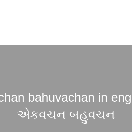
chan bahuvachan in engl
એકવચન બહુવચન