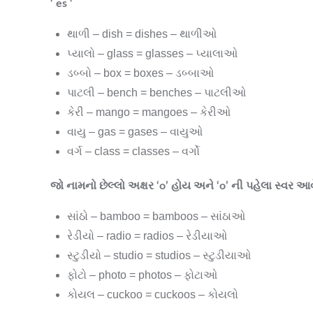
‘ es ‘
થાળી – dish = dishes – થાળીઓ
પ્યાલો – glass = glasses – પ્યાલાઓ
ડબ્બો – box = boxes – ડબ્બાઓ
પાટલી – bench = benches – પાટલીઓ
કેરી – mango = mangoes – કેરીઓ
વાયુ – gas = gases – વાયુઓ
વર્ગ – class = classes – વર્ગો
જો નામનો છેલ્લો અક્ષર ‘o’ હોય અને ‘o’ ની પહેલા સ્વર આવ
સાંઠો – bamboo = bamboos – સાંઠાઓ
રેડીયો – radio = radios – રેડીયાઓ
સ્ટુડીયો – studio = studios – સ્ટુડીયાઓ
ફોટો – photo = photos – ફોટાઓ
કોયલ – cuckoo = cuckoos – કોયલો