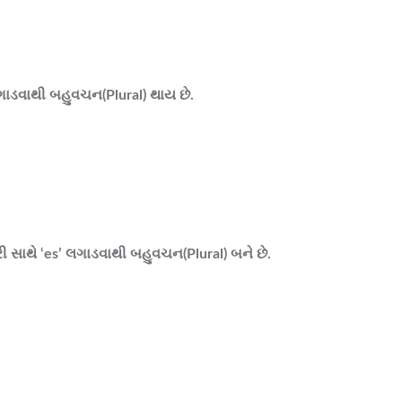
લગાડવાથી બહુવચન
(Plural)
થાય છે.
કરી સાથે ‘es’ લગાડવાથી બહુવચન
(Plural)
બને છે.