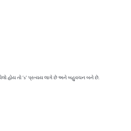
ેલો હોય તો ‘s’ પ્રત્યય લાગે છે અને બહુવચન બને છે.