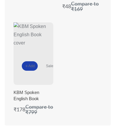
Compare to
₹48
₹169
Add
Sale
KBM Spoken
English Book
Compare to
₹178
₹799