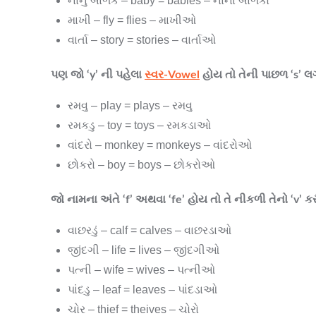
નાનુ બાળક – baby = babies – નાના બાળકો
માખી – fly = flies – માખીઓ
વાર્તા – story = stories – વાર્તાઓ
પણ જો ‘y’ ની પહેલા
સ્વર-Vowel
હોય તો તેની પાછળ ‘s’ 
રમવુ – play = plays – રમવુ
રમકડુ – toy = toys – રમકડાઓ
વાંદરો – monkey = monkeys – વાંદરોઓ
છોકરો – boy = boys – છોકરોઓ
જો નામના અંતે ‘f’ અથવા ‘fe’ હોય તો તે નીકળી તેનો ‘v’ 
વાછરડું – calf = calves – વાછરડાઓ
જીંદગી – life = lives – જીંદગીઓ
પત્ની – wife = wives – પત્નીઓ
પાંદડુ – leaf = leaves – પાંદડાઓ
ચોર – thief = theives – ચોરો