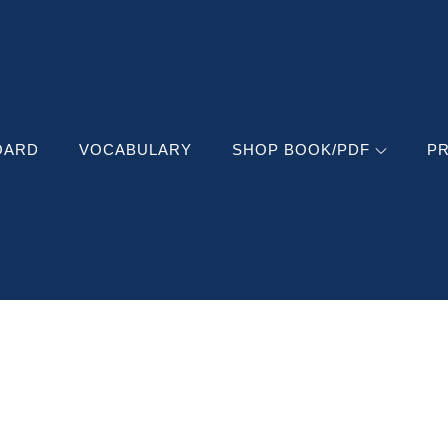
RATI
SPOKEN ENGLISH
OARD
VOCABULARY
SHOP BOOK/PDF
PR