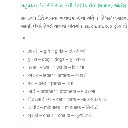
બહુવચન કેવી રીતે થાય તેની કેટલીક રીતો (Rules) જોઈશું.
સામાન્ય રીતે નામના અથવા શબ્દના અંતે ‘s’ કે ‘es’ લગાડવા
જાણી લેજો કે જો નામના અંતમાં s, ss, ch, sh, o, x હોય તો ‘
‘ S ’
છોકરી – girl = girls – છોકરીઓ
કુતરો – dog = dogs – કુતરાઓ
દિવાલ – wall = walls – દિવાલો
અક્ષર – letter = letters – અક્ષરો
પેન – pen = pens – પેનો
ભાઈ – brother = brothers – ભાઈઓ
મોટરસાઈકલ – car = cars – મોટરસાઈકલો
મિનીટ – minutes = minutes – મિનીટો
ખુરશી – chair = chairs – ખુરશીઓ