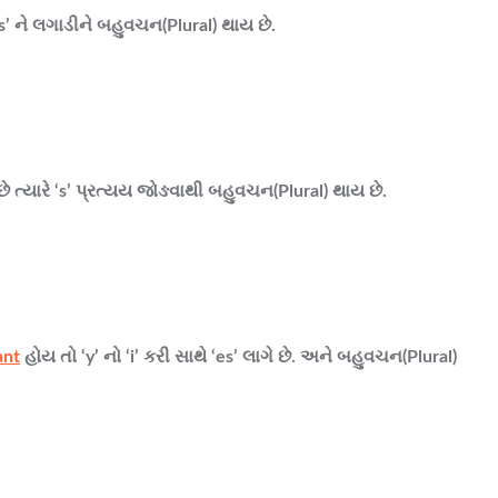
 ‘s’ ને લગાડીને બહુવચન
(Plural)
થાય છે.
ે ત્યારે ‘s’ પ્રત્યય જોઙવાથી બહુવચન
(Plural)
થાય છે.
ant
હોય તો ‘y’ નો ‘i’ કરી સાથે ‘es’ લાગે છે. અને બહુવચન
(Plural)