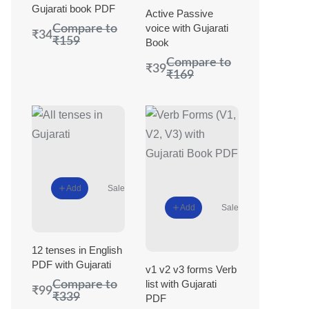
Gujarati book PDF
Active Passive
voice with Gujarati
Compare to
₹34
₹159
Book
Compare to
₹39
₹169
Add
Sale
Add
Sale
12 tenses in English
PDF with Gujarati
v1 v2 v3 forms Verb
list with Gujarati
Compare to
₹99
₹339
PDF