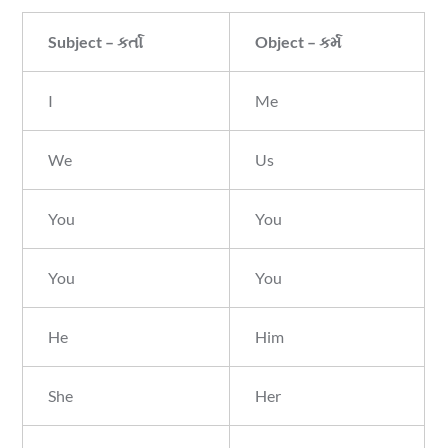
Subject – કર્તા
Object – કર્મ
I
Me
We
Us
You
You
You
You
He
Him
She
Her