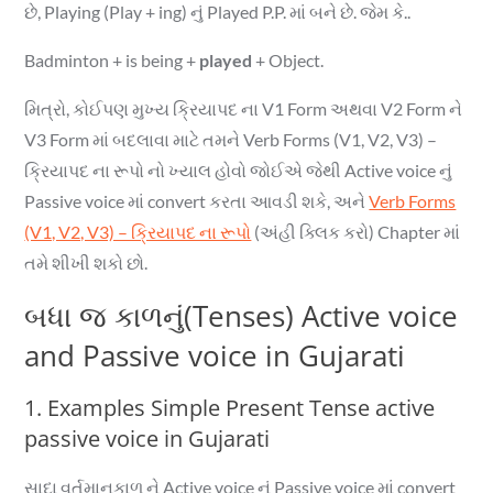
છે, Playing (Play + ing) નું Played P.P. માં બને છે. જેમ કે..
Badminton + is being +
played
+ Object.
મિત્રો, કોઈપણ મુખ્ય ક્રિયાપદ ના V1 Form અથવા V2 Form ને
V3 Form માં બદલાવા માટે તમને Verb Forms (V1, V2, V3) –
ક્રિયાપદ ના રૂપો નો ખ્યાલ હોવો જોઈએ જેથી Active voice નું
Passive voice માં convert કરતા આવડી શકે, અને
Verb Forms
(V1, V2, V3) – ક્રિયાપદ ના રૂપો
(અંહી ક્લિક કરો) Chapter માં
તમે શીખી શકો છો.
બધા જ કાળનું(Tenses) Active voice
and Passive voice in Gujarati
1. Examples Simple Present Tense active
passive voice in Gujarati
સાદા વર્તમાનકાળ ને Active voice નું Passive voice માં convert