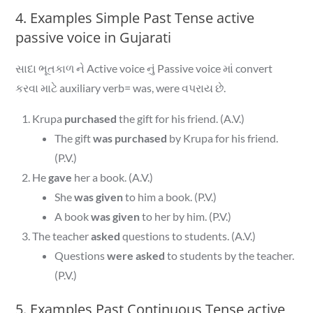
4. Examples Simple Past Tense active
passive voice in Gujarati
સાદા ભૂતકાળ ને Active voice નું Passive voice માં convert
કરવા માટે auxiliary verb= was, were વપરાય છે.
Krupa
purchased
the gift for his friend. (A.V.)
The gift
was purchased
by Krupa for his friend.
(P.V.)
He
gave
her a book. (A.V.)
She
was given
to him a book. (P.V.)
A book
was given
to her by him. (P.V.)
The teacher
asked
questions to students. (A.V.)
Questions
were asked
to students by the teacher.
(P.V.)
5. Examples Past Continuous Tense active