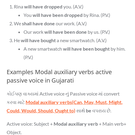
Rina
will have dropped
you. (A.V.)
You
will have been dropped
by Rina. (P.V.)
We
shall have done
our work. (A.V.)
Our work
will have been done
by us. (P.V.)
He
will have bought
a new smartwatch. (A.V.)
A new smartwatch
will have been bought
by him.
(P.V.)
Examples Modal auxiliary verbs active
passive voice in Gujarati
કોઈપણ વાક્યમાં Active voice નું Passive voice માં convert
કરવા માટે
Modal auxiliary verbs(Can, May, Must, Might,
Could, Would, Should, Ought to)
સાથે
be
વપરાય છે.
Active voice: Subject +
Modal auxiliary verb
+ Main verb+
Object.