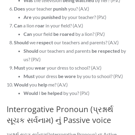
Was
the television
being watched
by her? (P.V.)
Does
your teacher
punish
you? (A.V.)
Are
you
punished
by your teacher? (P.V.)
Can
a lion
roar
in your field? (A.V.)
Can
your field
be roared
by a lion? (P.V.)
Should
we
respect
our teachers and parents? (A.V.)
Should
our teachers and parents
be respected
by
us? (P.V.)
Must
you
wear
your dress to school? (A.V.)
Must
your dress
be wore
by you to school? (P.V.)
Would
you
help
me? (A.V.)
Would
I
be helped
by you? (P.V.)
Interrogative Pronoun (પ્રશ્નાર્થ
સૂચક સર્વનામ) નું Passive voice
પ્રશ્નાર્થ સૂચક સર્વનામ(Interrogative Pronoun) ના Active