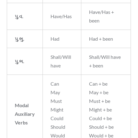
Have/Has +
પુ.વ.
Have/Has
been
પુ.ભુ.
Had
Had + been
Shall/Will
Shall/Will have
પુ.ભ.
have
+ been
Can
Can + be
May
May + be
Must
Must + be
Modal
Might
Might + be
Auxiliary
Could
Could + be
Verbs
Should
Should + be
Would
Would + be