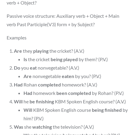
verb + Object?
Passive voice structure: Auxiliary verb + Object + Main
verb Past Participle(V3) form + by Subject?
Examples
Are
they
playing
the cricket? (A.V.)
Is
the cricket
being played
by them? (P.V.)
Do
you
eat
nonvegetable? (A.V.)
Are
nonvegetable
eaten
by you? (P.V.)
Had
Rohan
completed
homework? (A.V.)
Had
homework
been completed
by Rohan? (P.V.)
Will
he
be finishing
KBM Spoken English course? (A.V.)
Will
KBM Spoken English course
being finished
by
him? (P.V.)
Was
she
watching
the television? (A.V.)