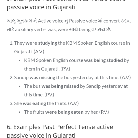
passive voice in Gujarati
ચાલુ ભૂતકાળ ને Active voice નું Passive voice માં convert કરવા
માટે auxiliary verb= was, were સાથે being વપરાય છે.
They
were studying
the KBM Spoken English course in
Gujarati. (A.V.)
KBM Spoken English course
was being studied
by
them in Gujarati. (P.V.)
Sandip
was missing
the bus yesterday at this time. (A.V.)
The bus
was being missed
by Sandip yesterday at
this time. (P.V.)
She
was eating
the fruits. (A.V.)
The fruits
were being eaten
by her. (P.V.)
6. Examples Past Perfect Tense active
passive voice in Gujarati