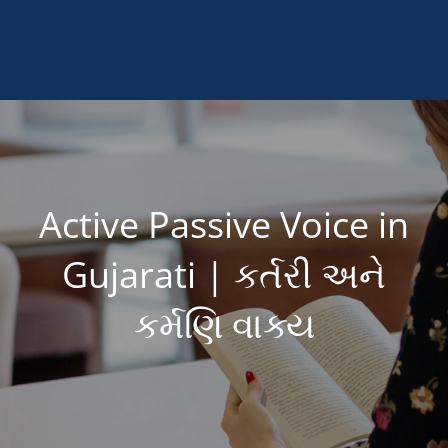
Active Passive Voice in
Gujarati | કર્તરી અને
કર્મણિ વાક્ય