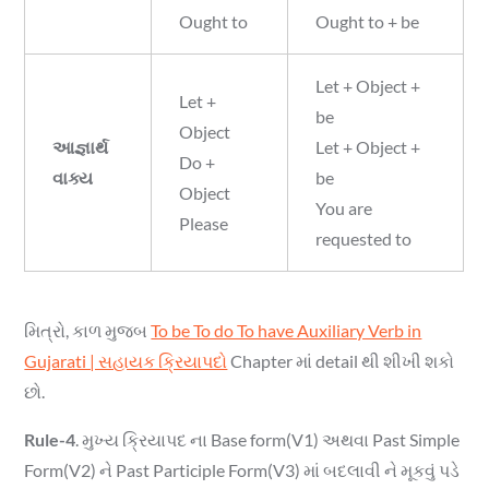
Ought to
Ought to + be
Let + Object +
Let +
be
Object
આજ્ઞાર્થ
Let + Object +
Do +
વાક્ય
be
Object
You are
Please
requested to
મિત્રો, કાળ મુજબ
To be To do To have Auxiliary Verb in
Gujarati | સહાયક ક્રિયાપદો
Chapter માં detail થી શીખી શકો
છો.
Rule-4
. મુખ્ય ક્રિયાપદ ના Base form(V1) અથવા Past Simple
Form(V2) ને Past Participle Form(V3) માં બદલાવી ને મૂકવું પડે