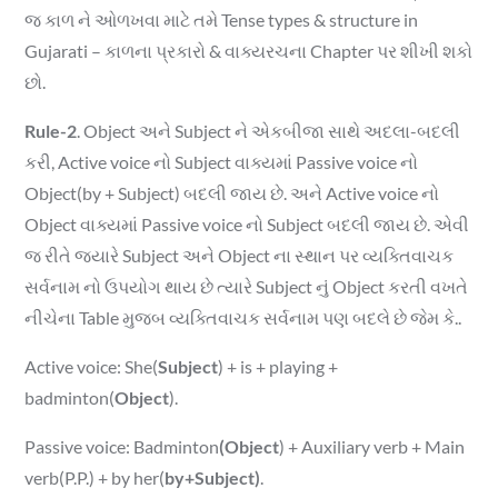
જ કાળ ને ઓળખવા માટે તમે Tense types & structure in
Gujarati – કાળના પ્રકારો & વાક્યરચના Chapter પર શીખી શકો
છો.
Rule-2
. Object અને Subject ને એકબીજા સાથે અદલા-બદલી
કરી, Active voice નો Subject વાક્યમાં Passive voice નો
Object(by + Subject) બદલી જાય છે. અને Active voice નો
Object વાક્યમાં Passive voice નો Subject બદલી જાય છે. એવી
જ રીતે જ્યારે Subject અને Object ના સ્થાન પર વ્યક્તિવાચક
સર્વનામ નો ઉપયોગ થાય છે ત્યારે Subject નું Object કરતી વખતે
નીચેના Table મુજબ વ્યક્તિવાચક સર્વનામ પણ બદલે છે જેમ કે..
Active voice: She(
Subject
) + is + playing +
badminton(
Object
).
Passive voice: Badminton
(Object
) + Auxiliary verb + Main
verb(P.P.) + by her(
by+Subject)
.