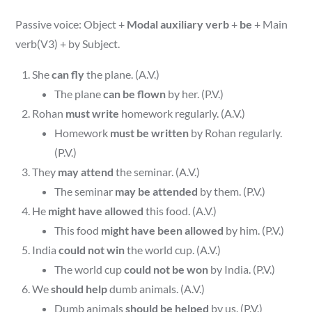
Passive voice: Object +
Modal auxiliary verb
+
be
+ Main
verb(V3) + by Subject.
She
can fly
the plane. (A.V.)
The plane
can be flown
by her. (P.V.)
Rohan
must write
homework regularly. (A.V.)
Homework
must be written
by Rohan regularly.
(P.V.)
They
may attend
the seminar. (A.V.)
The seminar
may be attended
by them. (P.V.)
He
might have allowed
this food. (A.V.)
This food
might have been allowed
by him. (P.V.)
India
could not win
the world cup. (A.V.)
The world cup
could not be won
by India. (P.V.)
We
should help
dumb animals. (A.V.)
Dumb animals
should be helped
by us. (P.V.)