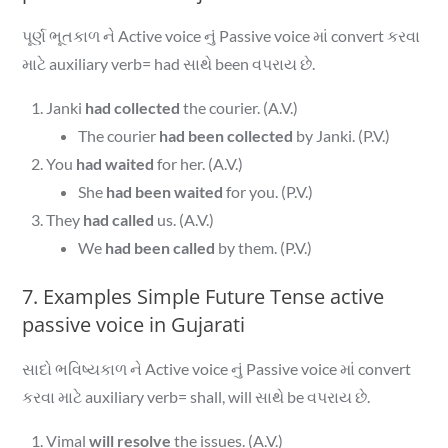
પૂર્ણ ભૂતકાળ ને Active voice નું Passive voice માં convert કરવા
માટે auxiliary verb= had સાથે been વપરાય છે.
Janki
had collected
the courier. (A.V.)
The courier
had been collected
by Janki. (P.V.)
You
had waited
for her. (A.V.)
She
had been waited
for you. (P.V.)
They
had called
us. (A.V.)
We
had been called
by them. (P.V.)
7. Examples Simple Future Tense active
passive voice in Gujarati
સાદો ભવિષ્યકાળ ને Active voice નું Passive voice માં convert
કરવા માટે auxiliary verb= shall, will સાથે be વપરાય છે.
Vimal
will resolve
the issues. (A.V.)