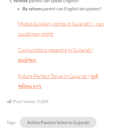
Whose
parent can speak English?
By whom
parent can English be spoken?
Modal Auxiliary Verbs in Gujarati? – can
could may might
Conjunctions meaning in Gujarati |
સંયોજક
Future Perfect Tense in Gujarati | પૂર્ણ
ભવિષ્યકાળ
Post Views:
5,689
Tags:
Active Passive Voice in Gujarati