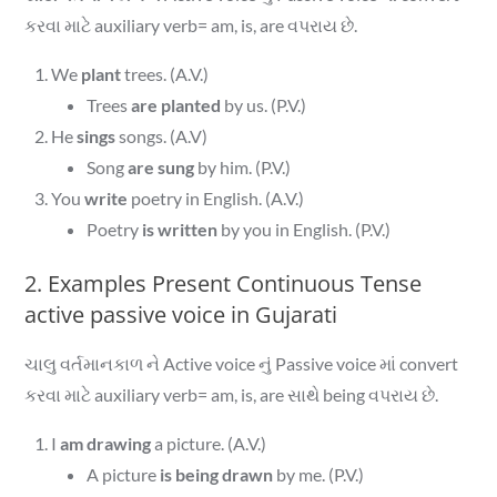
કરવા માટે auxiliary verb= am, is, are વપરાય છે.
We
plant
trees. (A.V.)
Trees
are planted
by us. (P.V.)
He
sings
songs. (A.V)
Song
are sung
by him. (P.V.)
You
write
poetry in English. (A.V.)
Poetry
is written
by you in English. (P.V.)
2. Examples Present Continuous Tense
active passive voice in Gujarati
ચાલુ વર્તમાનકાળ ને Active voice નું Passive voice માં convert
કરવા માટે auxiliary verb= am, is, are સાથે being વપરાય છે.
I
am drawing
a picture. (A.V.)
A picture
is being drawn
by me. (P.V.)