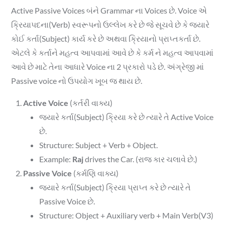
Active Passive Voices બંને Grammar ના Voices છે. Voice એ
ક્રિયાપદના(Verb) સ્વરૂપનો ઉલ્લેખ કરે છે જે સૂચવે છે કે જ્યારે
કોઈ કર્તા(Subject) કાર્ય કરે છે અથવા ક્રિયાનો પ્રાપ્તકર્તા છે.
એટલે કે કર્તાને મહત્વ આપવામાં આવે છે કે કર્મ ને મહત્વ આપવામાં
આવે છે માટે તેના આધારે Voice ના 2 પ્રકારો પડે છે. અંગ્રેજી માં
Passive voice નો ઉપયોગ ખૂબ જ થાય છે.
Active Voice
(કર્તરી વાક્ય)
જ્યારે કર્તા(Subject) ક્રિયા કરે છે ત્યારે તે Active Voice
છે.
Structure: Subject + Verb + Object.
Example:
Raj
drives the Car. (રાજ કાર ચલાવે છે.)
Passive Voice
(કર્મણિ વાક્ય)
જ્યારે કર્તા(Subject) ક્રિયા પ્રાપ્ત કરે છે ત્યારે તે
Passive Voice છે.
Structure: Object + Auxiliary verb + Main Verb(V3)