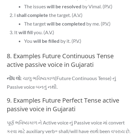
The issues
will be resolved
by Vimal. (P.V.)
I
shall complete
the target. (A.V.)
The target
will be completed
by me. (P.V.)
It
will fill
you. (A.V.)
You
will be filled
by it. (P.V.)
8. Examples Future Continuous Tense
active passive voice in Gujarati
નોંધ લો
: ચાલુ ભવિષ્યકાળ(Future Continuous Tense) નું
Passive voice બનતું નથી.
9. Examples Future Perfect Tense active
passive voice in Gujarati
પૂર્ણ ભવિષ્યકાળ ને Active voice નું Passive voice માં convert
કરવા માટે auxiliary verb= shall/will have સાથે been વપરાય છે.