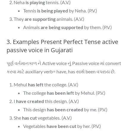
Neha
is playing
tennis. (A.V.)
Tennis
is being played
by Neha. (P.V.)
They
are supporting
animals. (A.V.)
Animals
are being supported
by them. (P.V.)
3. Examples Present Perfect Tense active
passive voice in Gujarati
પૂર્ણ વર્તમાનકાળ ને Active voice નું Passive voice માં convert
કરવા માટે auxiliary verb= have, has સાથે been વપરાય છે.
Mehul
has left
the college. (A.V.)
The college
has been left
by Mehul. (P.V.)
I
have created
this design. (A.V.)
This design
has been created
by me. (P.V.)
She
has cut
vegetables. (A.V.)
Vegetables
have been cut
by her. (P.V.)