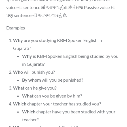
voice ના sentence માં આગળ હોય છે તેમજ Passive voice માં
પણ sentence ની આગળ જ રહે છે.
Examples
Why
are you studying KBM Spoken English in
Gujarati?
Why
is KBM Spoken English being studied by you
in Gujarati?
Who
will punish you?
By whom
will you be punished?
What
can he give you?
What
can you be given by him?
Which
chapter your teacher has studied you?
Which
chapter have you been studied with your
teacher?