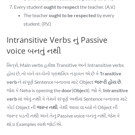
Every student
ought to respect
the teacher. (A.V.)
The teacher
ought to be respected
by every
student. (P.V.)
Intransitive Verbs નું Passive
voice બનતું નથી
મિત્રો, Main verbs હમેંશા Transitive અને Intransitive verbs
હોય છે, તો બંને વચ્ચેનો પ્રાથમિક તફાવત એ છે કે
Transitive
verb
ને સંપૂર્ણ Sentence બનાવવા માટે Object
જરૂરી હોય છે
.
જેમ કે Neha is opening the
door
(
Object
). જો કે,
Intransitive
verb
માં એવું નથી કે તેમને સંપૂર્ણ અર્થમાં Sentence બનાવવા માટે
કોઈ Object ની
જરૂર નથી
. તેથી આવા વાક્યો ને Object ની
જરૂર પડતી નથી અને તેનું Passive voice બનતું નથી, જેમ કે
થોડા Examples સાથે જોઈએ.